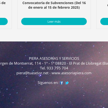
6 de
Convocatoria de Subvenciones (Del 16
de enero al 15 de febrero 2025)
Leer más
PIERA ASESORÍAS Y SERVICIOS
irgen de Montserrat, 114 - 1º - 1ª 08820 - El Prat de Llobregat (Ba
Tel. 933 795 704
piera@tuasesor.net
-
www.asesoriapiera.com
Síguenos en: