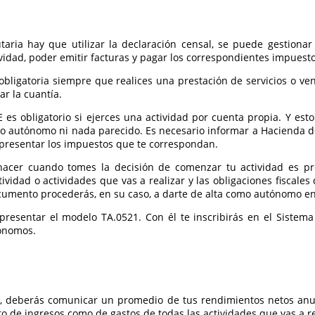
taria hay que utilizar la declaración censal, se puede gestionar
ctividad, poder emitir facturas y pagar los correspondientes impue
bligatoria siempre que realices una prestación de servicios o ven
r la cuantía.
E es obligatorio si ejerces una actividad por cuenta propia. Y e
mo autónomo ni nada parecido. Es necesario informar a Hacienda de
resentar los impuestos que te correspondan.
hacer cuando tomes la decisión de comenzar tu actividad es pre
tividad o actividades que vas a realizar y las obligaciones fiscale
umento procederás, en su caso, a darte de alta como autónomo en 
presentar el modelo TA.0521. Con él te inscribirás en el Sistem
tónomos.
al, deberás comunicar un promedio de tus rendimientos netos anu
o de ingresos como de gastos de todas las actividades que vas a re